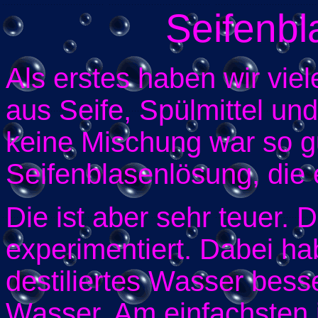
Seifenbla
Als erstes haben wir vi
aus Seife, Spülmittel un
keine Mischung war so gu
Seifenblasenlösung, die 
Die ist aber sehr teuer. 
experimentiert. Dabei hab
destiliertes Wasser besse
Wasser. Am einfachsten i