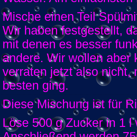
Mische einen Teil Spülmit
Wir haben festgestellt, d
mit denen es besser funk
andere. Wir wollen abe
verraten jetzt also nicht
besten ging.
Diese Mischung ist für R
Löse 500 g Zucker in 1 
Anschließend werden 750