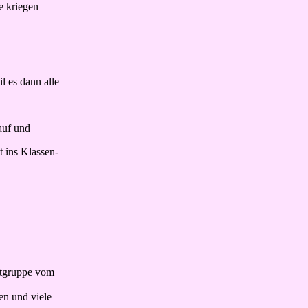
ie kriegen
l es dann alle
auf und
 ins Klassen-
ektgruppe vom
en und viele