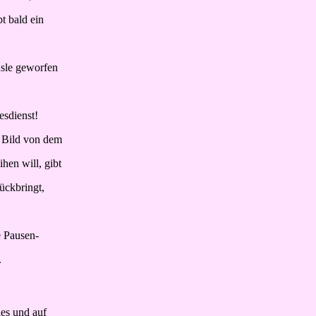
t bald ein
usle geworfen
esdienst!
n Bild von dem
hen will, gibt
ückbringt,
e Pausen-
.
ies und auf