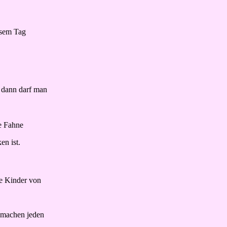
iesem Tag
 dann darf man
ie Fahne
en ist.
ie Kinder von
) machen jeden