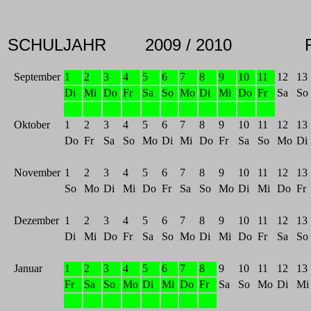
SCHULJAHR
2009 / 201
September
1
2
3
4
5
6
7
8
9
10
11
12
13
Di
Mi
Do
Fr
Sa
So
Mo
Di
Mi
Do
Fr
Sa
So
Oktober
1
2
3
4
5
6
7
8
9
10
11
12
13
Do
Fr
Sa
So
Mo
Di
Mi
Do
Fr
Sa
So
Mo
Di
November
1
2
3
4
5
6
7
8
9
10
11
12
13
So
Mo
Di
Mi
Do
Fr
Sa
So
Mo
Di
Mi
Do
Fr
Dezember
1
2
3
4
5
6
7
8
9
10
11
12
13
Di
Mi
Do
Fr
Sa
So
Mo
Di
Mi
Do
Fr
Sa
So
Januar
1
2
3
4
5
6
7
8
9
10
11
12
13
Fr
Sa
So
Mo
Di
Mi
Do
Fr
Sa
So
Mo
Di
Mi