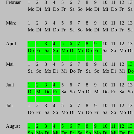
Februar
1
2
3
4
5
6
7
8
9
10
11
12
13
Mo
Di
Mi
Do
Fr
Sa
So
Mo
Di
Mi
Do
Fr
Sa
März
1
2
3
4
5
6
7
8
9
10
11
12
13
Mo
Di
Mi
Do
Fr
Sa
So
Mo
Di
Mi
Do
Fr
Sa
April
1
2
3
4
5
6
7
8
9
10
11
12
13
Do
Fr
Sa
So
Mo
Di
Mi
Do
Fr
Sa
So
Mo
Di
Mai
1
2
3
4
5
6
7
8
9
10
11
12
13
Sa
So
Mo
Di
Mi
Do
Fr
Sa
So
Mo
Di
Mi
Do
Juni
1
2
3
4
5
6
7
8
9
10
11
12
13
Di
Mi
Do
Fr
Sa
So
Mo
Di
Mi
Do
Fr
Sa
So
Juli
1
2
3
4
5
6
7
8
9
10
11
12
13
Do
Fr
Sa
So
Mo
Di
Mi
Do
Fr
Sa
So
Mo
Di
August
1
2
3
4
5
6
7
8
9
10
11
12
13
So
Mo
Di
Mi
Do
Fr
Sa
So
Mo
Di
Mi
Do
Fr