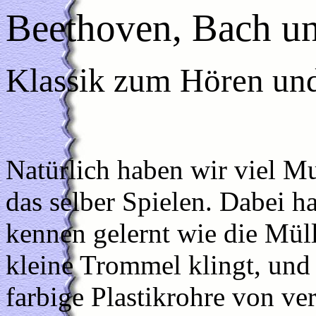
Beethoven, Bach u
Klassik zum Hören und
Natürlich haben wir viel Mu
das selber Spielen. Dabei h
kennen gelernt wie die Müll
kleine Trommel klingt, un
farbige Plastikrohre von ve