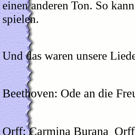
einen anderen Ton. So kan
spielen.
Und das waren unsere Liede
Beethoven: Ode an die Fre
Orff: Carmina Burana
Orf